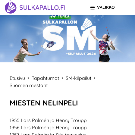
VALIKKO
Siirry sivun sisältöön
SIIRRY ETUSIVULLE
Etusivu
Tapahtumat
SM-kilpailut
>
>
>
Suomen mestarit
MIESTEN NELINPELI
1955 Lars Palmén ja Henry Troupp
1956 Lars Palmén ja Henry Troupp
1957 Lars Palmén ja Stig Wasenius