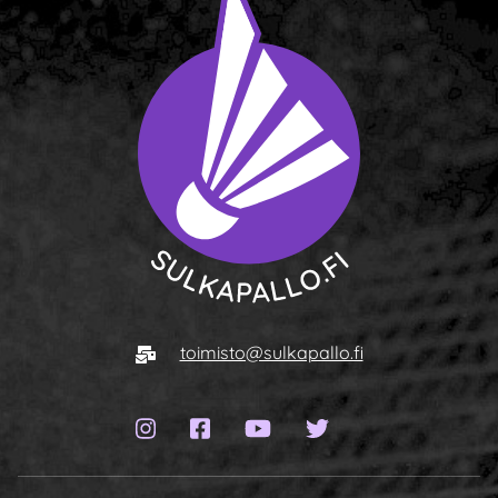
Siirry etusivulle
Sähköposti
toimisto@sulkapallo.fi
Instagram-sivu
Facebook-sivu
YouTube-kanava
Twitter-sivu