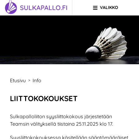
VALIKKO
Siirry sivun sisältöön
SIIRRY ETUSIVULLE
Etusivu
Info
>
LIITTOKOKOUKSET
Sulkapalloliiton syysliittokokous järjestetään
Teamsin välityksellä tiistaina 25.11.2025 klo 17.
Syysliittokokouksessa käsitellään sääntömääräiset