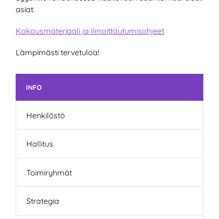
asiat.
Kokousmateriaali ja ilmoittautumisohjeet
Lämpimästi tervetuloa!
Ohita valikko
INFO
Henkilöstö
Hallitus
Toimiryhmät
Strategia