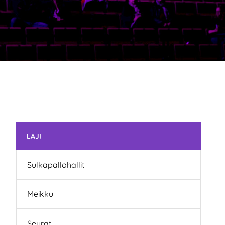
Ohita valikko
LAJI
Sulkapallohallit
Meikku
Seurat