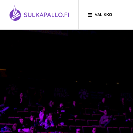
Siirry sivun sisältöön
VALIKKO
SIIRRY ETUSIVULLE