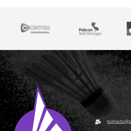
YHTEISTYÖSSÄ
Cintoia
Pelican Self Storage
Y
Sähköposti
toimisto@s