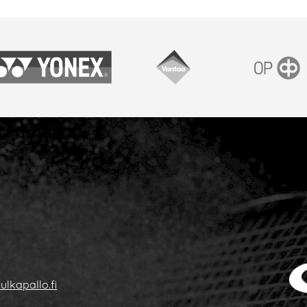
onex
Vantaan kaupunki
OP
ulkapallo.fi