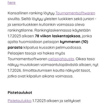
here
Kansallinen ranking löytyy
Tournamentsoftwaren
sivuilta. Sieltä löytyy yleisten luokkien sekä juniori -
ja senioriluokkien kulloinkin voimassa oleva
rankingtilanne. Rankinglaskennassa käytetään
1.7.2023 alkaen
78 viikon laskentajaksoa
, jonka
ajalta huomioidaan pelaajan
kymmenen (10)
parasta
kilpailua kussakin pelimuodossa.
Pelaajien tasoja voi hakea myös
Tournamentsoftwaren
pelaajahausta
. Oikea taso
näkyy muutoksen voimaantulopäivästä alkaen, nyt
1.7.2026. Ilmoittautumisen kautta näkyvät tasot,
jotka ovat kilpailun aikana voimassa.
Pistetaulukot
Pistetaulukko
1.7.2023 alkaen ja selitykset