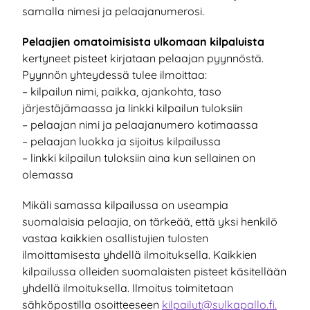
samalla nimesi ja pelaajanumerosi.
Pelaajien omatoimisista ulkomaan kilpaluista
kertyneet pisteet kirjataan pelaajan pyynnöstä.
Pyynnön yhteydessä tulee ilmoittaa:
– kilpailun nimi, paikka, ajankohta, taso
järjestäjämaassa ja linkki kilpailun tuloksiin
– pelaajan nimi ja pelaajanumero kotimaassa
– pelaajan luokka ja sijoitus kilpailussa
– linkki kilpailun tuloksiin aina kun sellainen on
olemassa
Mikäli samassa kilpailussa on useampia
suomalaisia pelaajia, on tärkeää, että yksi henkilö
vastaa kaikkien osallistujien tulosten
ilmoittamisesta yhdellä ilmoituksella. Kaikkien
kilpailussa olleiden suomalaisten pisteet käsitellään
yhdellä ilmoituksella. Ilmoitus toimitetaan
sähköpostilla osoitteeseen
kilpailut@sulkapallo.fi.