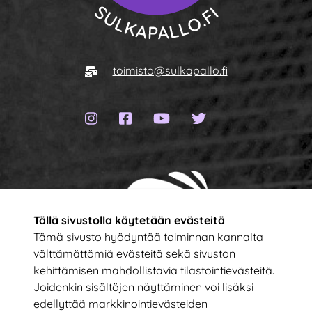
Siirry etusivulle
Sähköposti
toimisto@sulkapallo.fi
Instagram-sivu
Facebook-sivu
YouTube-kanava
Twitter-sivu
Tällä sivustolla käytetään evästeitä
Tämä sivusto hyödyntää toiminnan kannalta
välttämättömiä evästeitä sekä sivuston
kehittämisen mahdollistavia tilastointievästeitä.
Tilaa uutiskirje!
Joidenkin sisältöjen näyttäminen voi lisäksi
edellyttää markkinointievästeiden