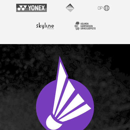
Yonex
Vantaan kaupunki
OP
Skyline Airport Hotel
Kolmen kampuksen urheil