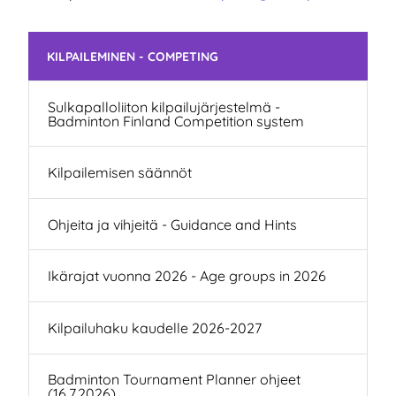
Ohita valikko
KILPAILEMINEN - COMPETING
Sulkapalloliiton kilpailujärjestelmä -
Badminton Finland Competition system
Kilpailemisen säännöt
Ohjeita ja vihjeitä - Guidance and Hints
Ikärajat vuonna 2026 - Age groups in 2026
Kilpailuhaku kaudelle 2026-2027
Badminton Tournament Planner ohjeet
(16.7.2026)