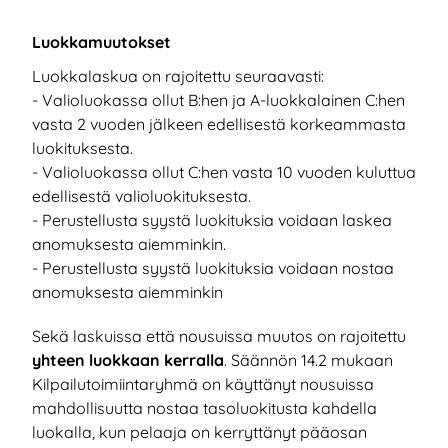
Luokkamuutokset
Luokkalaskua on rajoitettu seuraavasti:
- Valioluokassa ollut B:hen ja A-luokkalainen C:hen
vasta 2 vuoden jälkeen edellisestä korkeammasta
luokituksesta.
- Valioluokassa ollut C:hen vasta 10 vuoden kuluttua
edellisestä valioluokituksesta.
- Perustellusta syystä luokituksia voidaan laskea
anomuksesta aiemminkin.
- Perustellusta syystä luokituksia voidaan nostaa
anomuksesta aiemminkin
Sekä laskuissa että nousuissa muutos on rajoitettu
yhteen luokkaan kerralla
. Säännön 14.2 mukaan
Kilpailutoimiintaryhmä on käyttänyt nousuissa
mahdollisuutta nostaa tasoluokitusta kahdella
luokalla, kun pelaaja on kerryttänyt pääosan