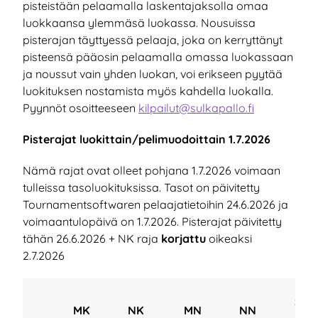
pisteistään pelaamalla laskentajaksolla omaa
luokkaansa ylemmäsä luokassa. Nousuissa
pisterajan täyttyessä pelaaja, joka on kerryttänyt
pisteensä pääosin pelaamalla omassa luokassaan
ja noussut vain yhden luokan, voi erikseen pyytää
luokituksen nostamista myös kahdella luokalla.
Pyynnöt osoitteeseen
kilpailut@sulkapallo.fi
Pisterajat luokittain/pelimuodoittain 1.7.2026
Nämä rajat ovat olleet pohjana 1.7.2026 voimaan
tulleissa tasoluokituksissa. Tasot on päivitetty
Tournamentsoftwaren pelaajatietoihin 24.6.2026 ja
voimaantulopäivä on 1.7.2026. Pisterajat päivitetty
tähän 26.6.2026 + NK raja
korjattu
oikeaksi
2.7.2026
SN
MK
NK
MN
NN