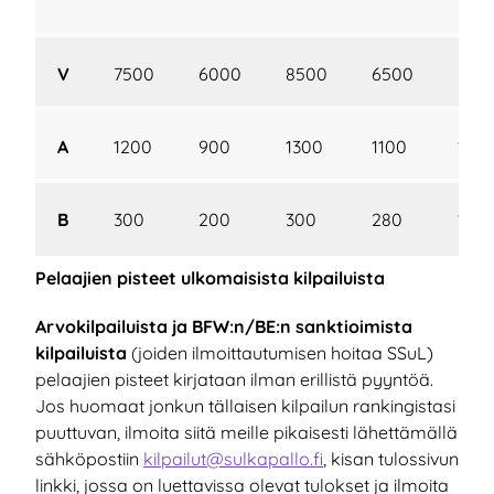
M
V
7500
6000
8500
6500
550
A
1200
900
1300
1100
105
B
300
200
300
280
180
Pelaajien pisteet ulkomaisista kilpailuista
Arvokilpailuista ja BFW:n/BE:n sanktioimista
kilpailuista
(joiden ilmoittautumisen hoitaa SSuL)
pelaajien pisteet kirjataan ilman erillistä pyyntöä.
Jos huomaat jonkun tällaisen kilpailun rankingistasi
puuttuvan, ilmoita siitä meille pikaisesti lähettämällä
sähköpostiin
kilpailut@sulkapallo.fi
, kisan tulossivun
linkki, jossa on luettavissa olevat tulokset ja ilmoita