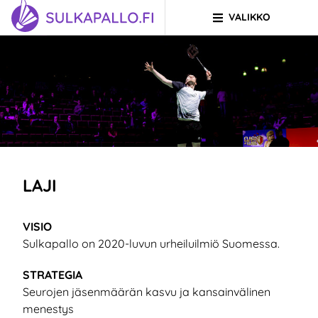
VALIKKO
Siirry sivun sisältöön
SIIRRY ETUSIVULLE
LAJI
VISIO
Sulkapallo on 2020-luvun urheiluilmiö Suomessa.
STRATEGIA
Seurojen jäsenmäärän kasvu ja kansainvälinen
menestys