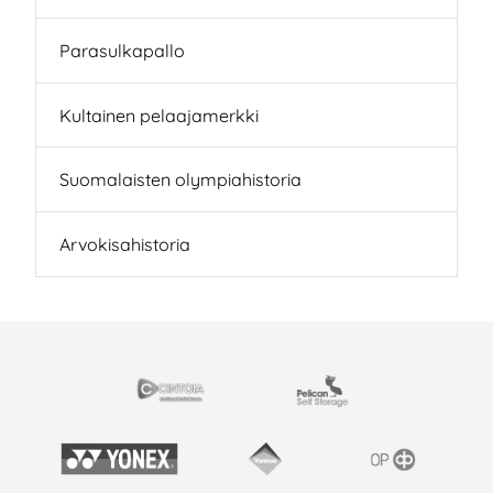
Parasulkapallo
Kultainen pelaajamerkki
Suomalaisten olympiahistoria
Arvokisahistoria
EISTYÖSSÄ
Cintoia
Pelican Self Storage
Yonex
Vantaan kaupunki
OP