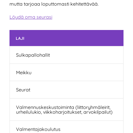
mutta tarjoaa loputtomasti kehitettävää.
Löydä oma seurasi
Ohita valikko
LAJI
Sulkapallohallit
Meikku
Seurat
Valmennuskeskustoiminta (liittoryhmäleirit,
urheilulukio, viikkoharjoitukset, arvokilpailut)
Valmentajakoulutus