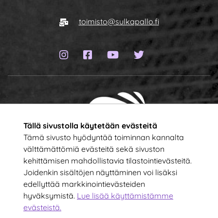
Siirry etusivulle
Sähköposti
toimisto@sulkapallo.fi
Instagram-sivu
Facebook-sivu
YouTube-kanava
Twitter-sivu
Tällä sivustolla käytetään evästeitä
Tämä sivusto hyödyntää toiminnan kannalta
välttämättömiä evästeitä sekä sivuston
kehittämisen mahdollistavia tilastointievästeitä.
Tilaa uutiskirje!
Joidenkin sisältöjen näyttäminen voi lisäksi
edellyttää markkinointievästeiden
hyväksymistä.
Lue lisää käyttämistämme
Kirjoita sähköpostiosoitteesi
evästeistä.​​​​​​