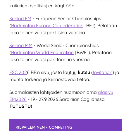
kaikkien osallistujien käyttöön.
Seniori EM
- European Senior Chanpioships
(
Badminton Europe Confederation
[BE]). Pelataan
joka toinen vuosi parillisina vuosina
Seniori MM
- World Senior Championships
(
Badminton World Federation
[BWF]). Pelataan
joka toinen vuosi parittomina vuosina
ESC 202
6 BE:n sivu, josta löytyy
kutsu
(
Invitation
) ja
muuta tärkeää ja kiinnostavaa tietoa.
Suomalaisten lähtijöiden huomioon oma
alasivu
EM2026
- 19.- 27.9.2026 Sardinian Cagliarissa
TUTUSTU!
Ohita valikko
KILPAILEMINEN - COMPETING