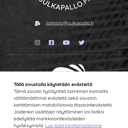
Siirry etusivulle
Sähköposti
toimisto@sulkapallo.fi
Instagram-sivu
Facebook-sivu
YouTube-kanava
Twitter-sivu
Tällä sivustolla käytetään evästeitä
Tämä sivusto hyödyntää toiminnan kannalta
välttämättömiä evästeitä sekä sivuston
kehittämisen mahdollistavia tilastointievästeitä.
Tilaa uutiskirje!
Joidenkin sisältöjen näyttäminen voi lisäksi
edellyttää markkinointievästeiden
hyväksymistä.
Lue lisää käyttämistämme