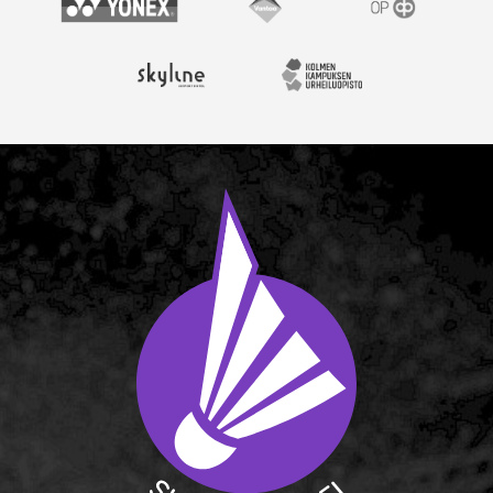
Yonex
Vantaan kaupunki
OP
Skyline Airport Hotel
Kolmen kampuksen urheil