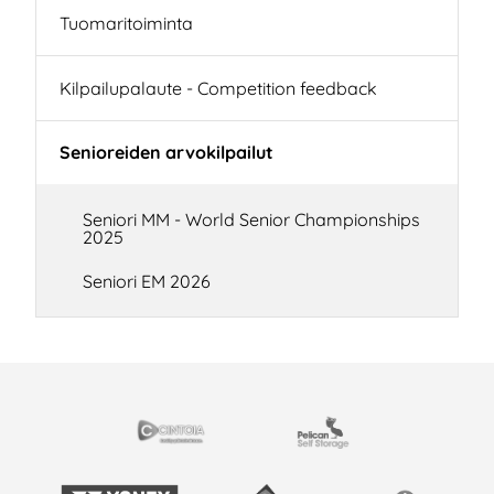
Tuomaritoiminta
Kilpailupalaute - Competition feedback
Senioreiden arvokilpailut
Seniori MM - World Senior Championships
2025
Seniori EM 2026
EISTYÖSSÄ
Cintoia
Pelican Self Storage