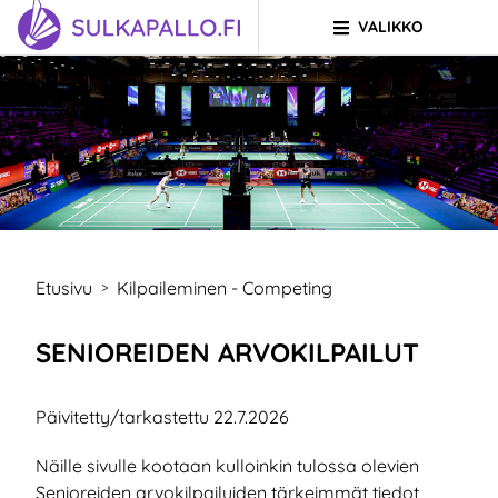
VALIKKO
Siirry sivun sisältöön
SIIRRY ETUSIVULLE
Etusivu
Kilpaileminen - Competing
>
SENIOREIDEN ARVOKILPAILUT
Päivitetty/tarkastettu 22.7.2026
Näille sivulle kootaan kulloinkin tulossa olevien
Senioreiden arvokilpailuiden tärkeimmät tiedot