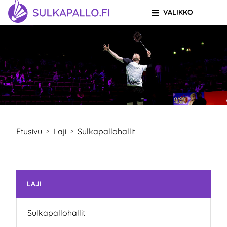
VALIKKO
Siirry sivun sisältöön
SIIRRY ETUSIVULLE
Etusivu
Laji
Sulkapallohallit
>
>
Ohita valikko
LAJI
Sulkapallohallit