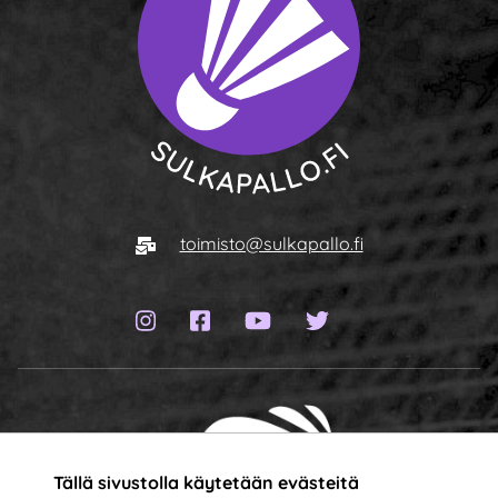
Siirry etusivulle
Sähköposti
toimisto@sulkapallo.fi
Instagram-sivu
Facebook-sivu
YouTube-kanava
Twitter-sivu
Tällä sivustolla käytetään evästeitä